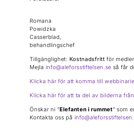
Romana
Powidzka
Casserblad,
behandlingschef
Tillgänglighet:
Kostnadsfritt
för medle
Mejla
info@aleforsstiftelsen.se
så får d
Klicka här för att komma till webbinari
Klicka här för att ta del av bilderna fr
Önskar ni ”
Elefanten i rummet
” som e
Kontakta oss på
info@aleforsstiftelsen