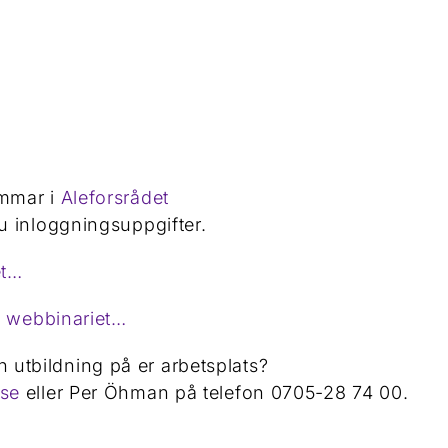
mmar i
Aleforsrådet
u inloggningsuppgifter.
et…
ån webbinariet…
n utbildning på er arbetsplats?
.se
eller Per Öhman på telefon 0705-28 74 00.