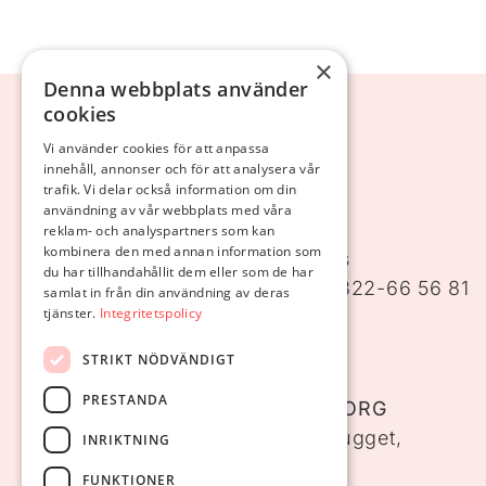
×
Denna webbplats använder
cookies
Vi använder cookies för att anpassa
innehåll, annonser och för att analysera vår
trafik. Vi delar också information om din
användning av vår webbplats med våra
ALEFORSHEMMET
reklam- och analyspartners som kan
kombinera den med annan information som
Aleforsvägen 11, 441 39 Alingsås
du har tillhandahållit dem eller som de har
Telefon:
0322-66 56 80
, Fax: 0322-66 56 81
samlat in från din användning av deras
tjänster.
Integritetspolicy
Email: info@aleforsstiftelsen.se
Karta: Aleforshemmet, Alingsås
STRIKT NÖDVÄNDIGT
PRESTANDA
ALEFORSSTIFTELSEN I GÖTEBORG
Första Långgatan 21, Hpl Masthugget,
INRIKTNING
413 29 Göteborg
FUNKTIONER