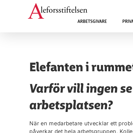
Fortsätt
till
innehållet
ARBETSGIVARE
PRIV
Elefanten i rumme
Varför vill ingen s
arbetsplatsen?
När en medarbetare utvecklar ett probl
påverkar det hela arbetsgruppen. Kolleg