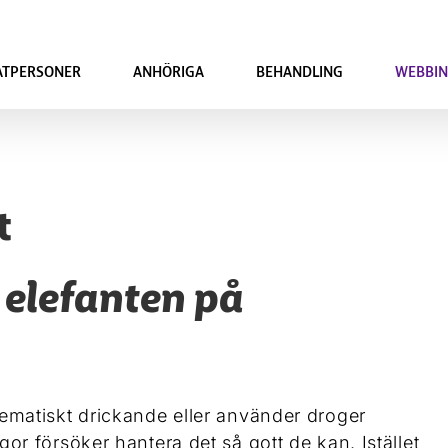
ATPERSONER
ANHÖRIGA
BEHANDLING
WEBBIN
t
e elefanten på
ematiskt drickande eller använder droger
or försöker hantera det så gott de kan. Istället