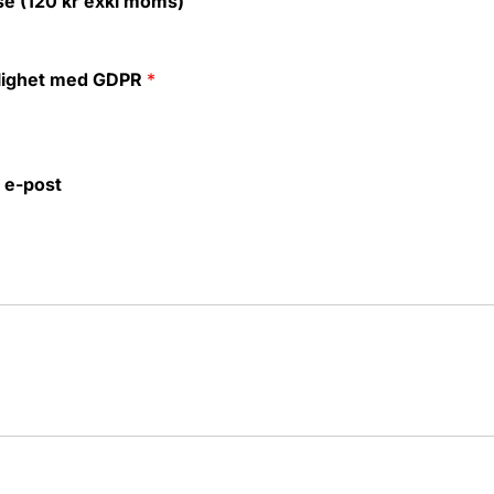
se (120 kr exkl moms)
enlighet med GDPR
*
 e-post