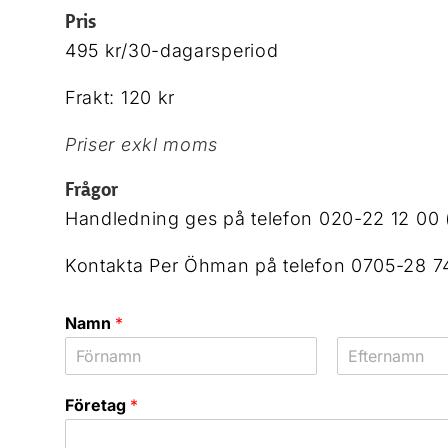
Pris
495 kr/30-dagarsperiod
Frakt: 120 kr
Priser exkl moms
Frågor
Handledning ges på telefon 020-22 12 00 
Kontakta Per Öhman på telefon 0705-28 74
Namn
*
F
S
ö
i
Företag
*
r
s
s
t
t