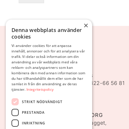
×
Denna webbplats använder
cookies
Vi använder cookies för att anpassa
innehåll, annonser och för att analysera vår
trafik. Vi delar också information om din
användning av vår webbplats med våra
ALEFORSHEMMET
reklam- och analyspartners som kan
kombinera den med annan information som
Aleforsvägen 11, 441 39 Alingsås
du har tillhandahållit dem eller som de har
Telefon:
0322-66 56 80
, Fax: 0322-66 56 81
samlat in från din användning av deras
tjänster.
Integritetspolicy
Email: info@aleforsstiftelsen.se
Karta: Aleforshemmet, Alingsås
STRIKT NÖDVÄNDIGT
PRESTANDA
ALEFORSSTIFTELSEN I GÖTEBORG
Första Långgatan 21, Hpl Masthugget,
INRIKTNING