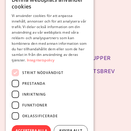
cookies
Vi använder cookies för att anpassa
KONTAKTFORMULÄR
innehåll, annonser och för att analysera vår
Vill du bli kontaktad?
trafik. Vi delar också information om din
användning av vår webbplats med våra
reklam- och analyspartners som kan
GDPR
kombinera den med annan information som
du har tillhandahållit dem eller som de har
samlat in från din användning av deras
LÄNKAR TILL SJÄLVHJÄLPSGRUPPER
tjänster.
Integritetspolicy
PRENUMERERA PÅ VÅRT NYHETSBREV
STRIKT NÖDVÄNDIGT
PRESTANDA
CERTIFIERINGAR
INRIKTNING
FUNKTIONER
OKLASSIFICERADE
ACCEPTERA ALLA
AVVISA ALLT