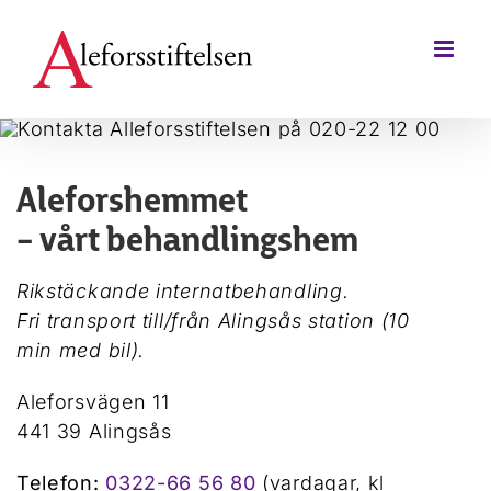
Fortsätt
till
innehållet
Aleforshemmet
– vårt behandlingshem
Rikstäckande internatbehandling.
Fri transport till/från Alingsås station (10
min med bil).
Aleforsvägen 11
441 39 Alingsås
Telefon:
0322-66 56 80
(vardagar, kl