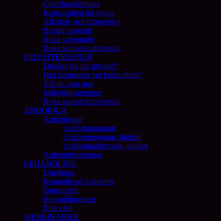
Chefshandledning
Konsultation för grupp
Alkohol- och drogpolicy
Beställ material
Boka videomöte
Boka samtal/studiebesök
PRIVATPERSONER
Dricker jag för mycket?
Hur finansierar jag behandling?
Vill du veta mer
Självhjälpsgrupper
Boka samtal/studiebesök
ANHÖRIGA
Anhörigstöd
Anhörigprogram
Anhörigprogram, digitalt
Anhörigrådgivning, digitalt
Anhörigföreningar
BEHANDLING
Utredning
Kontrollerad nykterhet
Öppenvård
Behandlingshem
Eftervård
WEBBINARIER