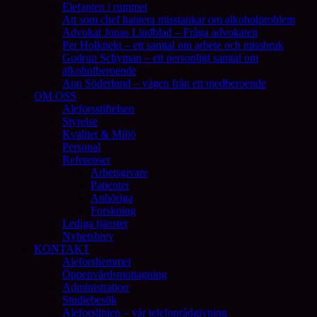
Elefanten i rummet
Att som chef hantera misstankar om alkoholproblem
Advokat Jonas Lindblad – Fråga advokaten
Per Holknekt – ett samtal om arbete och missbruk
Gudrun Schyman – ett personligt samtal om
alkoholberoende
Ann Söderlund – vägen från ett medberoende
OM OSS
Aleforsstiftelsen
Styrelse
Kvalitet & Miljö
Personal
Referenser
Arbetsgivare
Patienter
Anhöriga
Forskning
Lediga tjänster
Nyhetsbrev
KONTAKT
Aleforshemmet
Öppenvårdsmottagning
Administration
Studiebesök
Aleforslinjen – vår telefonrådgivning