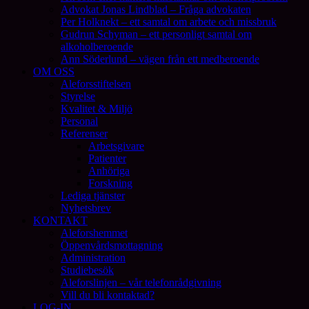
Advokat Jonas Lindblad – Fråga advokaten
Per Holknekt – ett samtal om arbete och missbruk
Gudrun Schyman – ett personligt samtal om
alkoholberoende
Ann Söderlund – vägen från ett medberoende
OM OSS
Aleforsstiftelsen
Styrelse
Kvalitet & Miljö
Personal
Referenser
Arbetsgivare
Patienter
Anhöriga
Forskning
Lediga tjänster
Nyhetsbrev
KONTAKT
Aleforshemmet
Öppenvårdsmottagning
Administration
Studiebesök
Aleforslinjen – vår telefonrådgivning
Vill du bli kontaktad?
LOG-IN