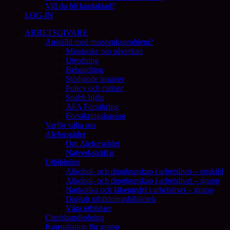
Vill du bli kontaktad?
LOG-IN
ARBETSGIVARE
Anställd med missbruksproblem?
Misstanke om påverkan
Utredning
Behandling
Stödjande insatser
Policy och rutiner
Snabb hjälp
AFA Försäkring
Försäkringskassan
Varför välja oss
Aleforsrådet
Om Aleforsrådet
Nätverksträffar
Utbildning
Alkohol- och drogkunskap i arbetslivet – enskild
Alkohol- och drogkunskap i arbetslivet – grupp
Narkotika och läkemedel i arbetslivet – grupp
Digitalt utbildningsbibliotek
Våra utbildare
Chefshandledning
Konsultation för grupp