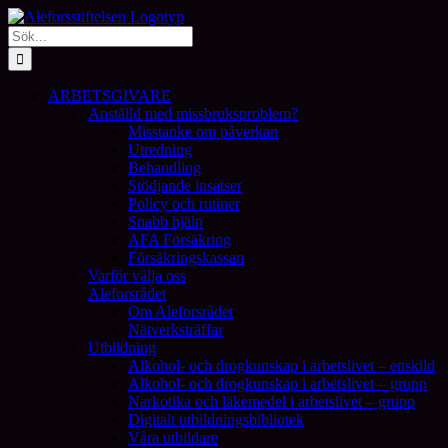
Fortsätt
till
Sök
innehållet
efter:
ARBETSGIVARE
Anställd med missbruksproblem?
Misstanke om påverkan
Utredning
Behandling
Stödjande insatser
Policy och rutiner
Snabb hjälp
AFA Försäkring
Försäkringskassan
Varför välja oss
Aleforsrådet
Om Aleforsrådet
Nätverksträffar
Utbildning
Alkohol- och drogkunskap i arbetslivet – enskild
Alkohol- och drogkunskap i arbetslivet – grupp
Narkotika och läkemedel i arbetslivet – grupp
Digitalt utbildningsbibliotek
Våra utbildare