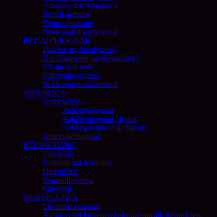
Alkohol- och drogpolicy
Beställ material
Boka videomöte
Boka samtal/studiebesök
PRIVATPERSONER
Dricker jag för mycket?
Hur finansierar jag behandling?
Vill du veta mer
Självhjälpsgrupper
Boka samtal/studiebesök
ANHÖRIGA
Anhörigstöd
Anhörigprogram
Anhörigprogram, digitalt
Anhörigrådgivning, digitalt
Anhörigföreningar
BEHANDLING
Utredning
Kontrollerad nykterhet
Öppenvård
Behandlingshem
Eftervård
WEBBINARIER
Elefanten i rummet
Att som chef hantera misstankar om alkoholproblem