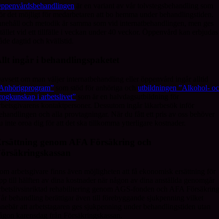
ppenvårdsbehandlingen
är en variant av vår tolvstegsbehandling som
ör det möjligt för medarbetaren att bo hemma under behandlingstiden.
nnehåll och metodik är samma som vid internatbehandlingen, men ges
stället vid ett tillfälle i veckan under 40 veckor. Öppenvård kan erbjudas
åde dagtid och kvällstid.
llt ingår i behandlingspaketet
avsett om man väljer internatbehandling eller öppenvård ingår alltid
Anhörigprogram”
som stöd för anhöriga och
utbildningen ”Alkohol- o
rogkunskap i arbetslivet”
som är en halvdagsutbildning för
rbetsgivarens kontaktpersoner. Dessutom ingår läkarbesök inför
ehandlingen och alla provtagningar. När du fått ett pris av oss behöver
u inte oroa dig för att det ska tillkomma ytterligare kostnader.
rsättning genom AFA Försäkring och
örsäkringskassan
om arbetsgivare finns även möjligheten att få ekonomisk ersättning för
pp till hälften av dina kostnader när någon av dina anställda genomgår
rbetslivsinriktad rehabilitering genom AGS-fonden och AFA Försäkring
år behandling berättigar även till förebyggande sjukpenning vilket
nnebär att arbetstagaren ges sjukpenning under behandlingstiden utan
ågon karensdag från Försäkringskassan.