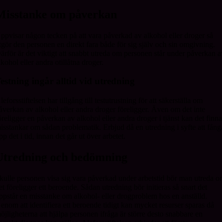
Misstanke om påverkan
ppvisar någon tecken på att vara påverkad av alkohol eller droger så
tgör den personen en direkt fara både för sig själv och sin omgivning.
ärför är det viktigt att snabbt utreda om personen står under påverkan 
lkohol eller andra otillåtna droger.
estning ingår alltid vid utredning
leforsstiftelsen har tillgång till testutrustning för att säkerställa om
åverkan av alkohol eller andra droger föreligger. Även om det inte
öreligger en påverkan av alkohol eller andra droger i tjänst kan det finn
isstankar om sådan problematik. Erbjud då en utredning i syfte att fång
pp det i tid, innan det går ut över arbetet.
Utredning och bedömning
kulle personen visa sig vara påverkad under arbetstid bör man utreda 
et föreligger ett beroende. Sådan utredning bör initieras så snart det
ppstår en misstanke om alkohol- eller drogproblem hos en anställd.
enom att identifiera ett beroende tidigt kan mycket resurser sparas då
öjligheterna att hjälpa personen ifråga är större desto snabbare en