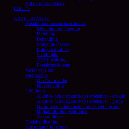
Vill du bli kontaktad?
LOG-IN
ARBETSGIVARE
Anställd med missbruksproblem?
Misstanke om påverkan
Utredning
Behandling
Stödjande insatser
Policy och rutiner
Snabb hjälp
AFA Försäkring
Försäkringskassan
Varför välja oss
Aleforsrådet
Om Aleforsrådet
Nätverksträffar
Utbildning
Alkohol- och drogkunskap i arbetslivet – enskild
Alkohol- och drogkunskap i arbetslivet – grupp
Narkotika och läkemedel i arbetslivet – grupp
Digitalt utbildningsbibliotek
Våra utbildare
Chefshandledning
Konsultation för grupp