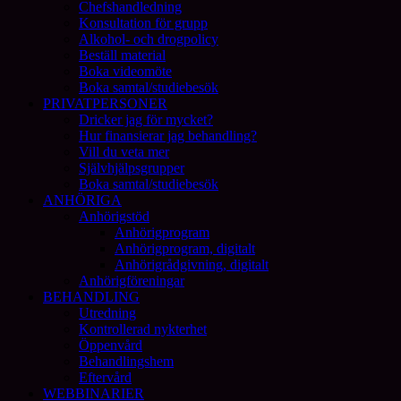
Chefshandledning
Konsultation för grupp
Alkohol- och drogpolicy
Beställ material
Boka videomöte
Boka samtal/studiebesök
PRIVATPERSONER
Dricker jag för mycket?
Hur finansierar jag behandling?
Vill du veta mer
Självhjälpsgrupper
Boka samtal/studiebesök
ANHÖRIGA
Anhörigstöd
Anhörigprogram
Anhörigprogram, digitalt
Anhörigrådgivning, digitalt
Anhörigföreningar
BEHANDLING
Utredning
Kontrollerad nykterhet
Öppenvård
Behandlingshem
Eftervård
WEBBINARIER