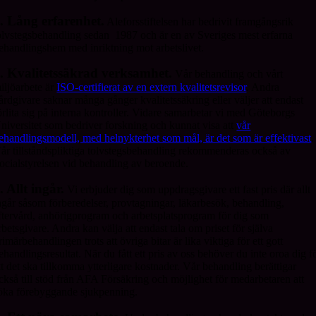
. Lång erfarenhet.
Aleforsstiftelsen har bedrivit framgångsrik
olvstegsbehandling sedan 1987 och är en av Sveriges mest erfarna
ehandlingshem med inriktning mot arbetslivet.
. Kvalitetssäkrad verksamhet.
Vår behandling och vårt
iljöarbete är
ISO-certifierat av en extern kvalitetsrevisor
. Andra
årdgivare saknar många gånger kvalitetssäkring eller väljer att endast
örlita sig på interna kontroller. Vidare samarbetar vi med Göteborgs
niversitet som bedriver forskning och kunnat visa att
vår
ehandlingsmodell, med helnykterhet som mål, är det som är effektivast
.
år tillståndspliktiga tolvstegsbehandling rekommenderas också av
ocialstyrelsen vid behandling av beroende.
. Allt ingår.
Vi erbjuder dig som uppdragsgivare ett fast pris där allt
ngår såsom förberedelser, provtagningar, läkarbesök, behandling,
ftervård, anhörigprogram och arbetsplatsprogram för dig som
rbetsgivare. Andra kan välja att endast tala om priset för själva
rimärbehandlingen trots att övriga bitar är lika viktiga för ett gott
ehandlingsresultat. När du fått ett pris av oss behöver du inte oroa dig f
tt det ska tillkomma ytterligare kostnader. Vår behandling berättigar
ckså till stöd från AFA Försäkring och möjlighet för medarbetaren att
öka förebyggande sjukpenning.