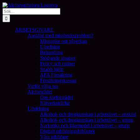
Fortsätt
till
Sök
innehållet
efter:
ARBETSGIVARE
Anställd med missbruksproblem?
Misstanke om påverkan
Utredning
Behandling
Stödjande insatser
Policy och rutiner
Snabb hjälp
AFA Försäkring
Försäkringskassan
Varför välja oss
Aleforsrådet
Om Aleforsrådet
Nätverksträffar
Utbildning
Alkohol- och drogkunskap i arbetslivet – enskild
Alkohol- och drogkunskap i arbetslivet – grupp
Narkotika och läkemedel i arbetslivet – grupp
Digitalt utbildningsbibliotek
Våra utbildare