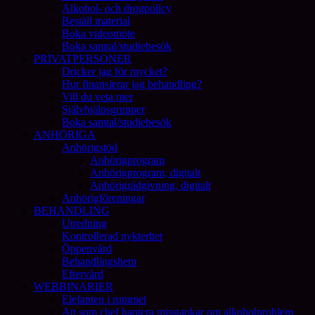
Alkohol- och drogpolicy
Beställ material
Boka videomöte
Boka samtal/studiebesök
PRIVATPERSONER
Dricker jag för mycket?
Hur finansierar jag behandling?
Vill du veta mer
Självhjälpsgrupper
Boka samtal/studiebesök
ANHÖRIGA
Anhörigstöd
Anhörigprogram
Anhörigprogram, digitalt
Anhörigrådgivning, digitalt
Anhörigföreningar
BEHANDLING
Utredning
Kontrollerad nykterhet
Öppenvård
Behandlingshem
Eftervård
WEBBINARIER
Elefanten i rummet
Att som chef hantera misstankar om alkoholproblem