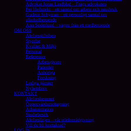
Advokat Jonas Lindblad – Fråga advokaten
Per Holknekt – ett samtal om arbete och missbruk
Gudrun Schyman – ett personligt samtal om
alkoholberoende
Ann Söderlund – vägen från ett medberoende
OM OSS
Aleforsstiftelsen
Styrelse
Kvalitet & Miljö
Personal
Referenser
Arbetsgivare
Patienter
Anhöriga
Forskning
Lediga tjänster
Nyhetsbrev
KONTAKT
Aleforshemmet
Öppenvårdsmottagning
Administration
Studiebesök
Aleforslinjen – vår telefonrådgivning
Vill du bli kontaktad?
LOG-IN