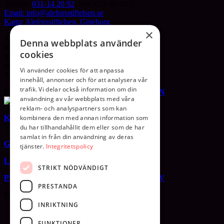
Telefon:
031-14 20 92
, Fax: 031-42 62 35
Email: info@aleforsstiftelsen.se
Karta: Aleforsstiftelsen, Göteborg
×
ALEFORSLINJEN
Denna webbplats använder
Ring
020- 22 12 00
för rådgivning.
cookies
Behandlingshem eller öppenvård
till ett liv utan missbruk.
Vi använder cookies för att anpassa
Telefontid vardagar mellan kl 08-16.
innehåll, annonser och för att analysera vår
trafik. Vi delar också information om din
FÖLJ OSS PÅ
FACEBOOK
OCH
LINKEDIN
användning av vår webbplats med våra
reklam- och analyspartners som kan
KONTAKTFORMULÄR
kombinera den med annan information som
Vill du bli kontaktad?
du har tillhandahållit dem eller som de har
samlat in från din användning av deras
GDPR
tjänster.
Integritetspolicy
LÄNKAR TILL SJÄLVHJÄLPSGRUPPER
STRIKT NÖDVÄNDIGT
PRENUMERERA PÅ VÅRT NYHETSBREV
PRESTANDA
CERTIFIERINGAR
INRIKTNING
FUNKTIONER