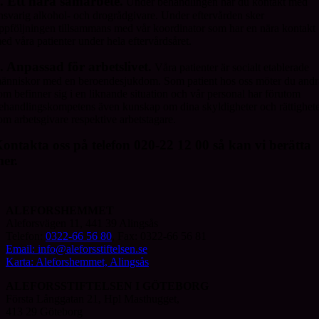
. Ett nära samarbete.
Under behandlingen har du kontakt med
nsvarig alkohol- och drogrådgivare. Under eftervården sker
ppföljningen tillsammans med vår koordinator som har en nära kontakt
ed våra patienter under hela eftervårdsåret.
. Anpassad för arbetslivet.
Våra patienter är socialt etablerade
änniskor med en beroendesjukdom. Som patient hos oss möter du andr
om befinner sig i en liknande situation och vår personal har förutom
ehandlingskompetens även kunskap om dina skyldigheter och rättighet
om arbetsgivare respektive arbetstagare.
ontakta oss på telefon 020-22 12 00 så kan vi berätta
er.
ALEFORSHEMMET
Aleforsvägen 11, 441 39 Alingsås
Telefon:
0322-66 56 80
, Fax: 0322-66 56 81
Email: info@aleforsstiftelsen.se
Karta: Aleforshemmet, Alingsås
ALEFORSSTIFTELSEN I GÖTEBORG
Första Långgatan 21, Hpl Masthugget,
413 29 Göteborg