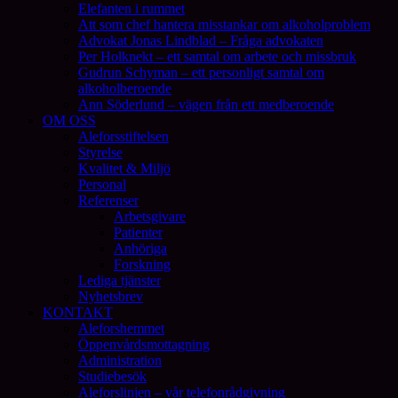
Elefanten i rummet
Att som chef hantera misstankar om alkoholproblem
Advokat Jonas Lindblad – Fråga advokaten
Per Holknekt – ett samtal om arbete och missbruk
Gudrun Schyman – ett personligt samtal om
alkoholberoende
Ann Söderlund – vägen från ett medberoende
OM OSS
Aleforsstiftelsen
Styrelse
Kvalitet & Miljö
Personal
Referenser
Arbetsgivare
Patienter
Anhöriga
Forskning
Lediga tjänster
Nyhetsbrev
KONTAKT
Aleforshemmet
Öppenvårdsmottagning
Administration
Studiebesök
Aleforslinjen – vår telefonrådgivning