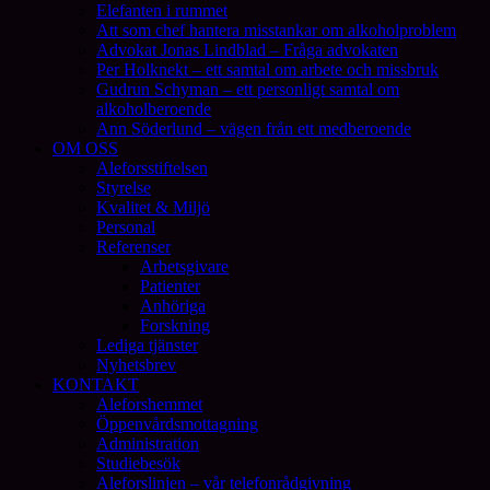
Elefanten i rummet
Att som chef hantera misstankar om alkoholproblem
Advokat Jonas Lindblad – Fråga advokaten
Per Holknekt – ett samtal om arbete och missbruk
Gudrun Schyman – ett personligt samtal om
alkoholberoende
Ann Söderlund – vägen från ett medberoende
OM OSS
Aleforsstiftelsen
Styrelse
Kvalitet & Miljö
Personal
Referenser
Arbetsgivare
Patienter
Anhöriga
Forskning
Lediga tjänster
Nyhetsbrev
KONTAKT
Aleforshemmet
Öppenvårdsmottagning
Administration
Studiebesök
Aleforslinjen – vår telefonrådgivning