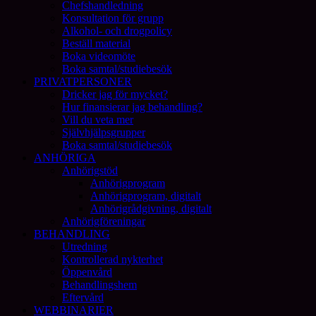
Chefshandledning
Konsultation för grupp
Alkohol- och drogpolicy
Beställ material
Boka videomöte
Boka samtal/studiebesök
PRIVATPERSONER
Dricker jag för mycket?
Hur finansierar jag behandling?
Vill du veta mer
Självhjälpsgrupper
Boka samtal/studiebesök
ANHÖRIGA
Anhörigstöd
Anhörigprogram
Anhörigprogram, digitalt
Anhörigrådgivning, digitalt
Anhörigföreningar
BEHANDLING
Utredning
Kontrollerad nykterhet
Öppenvård
Behandlingshem
Eftervård
WEBBINARIER