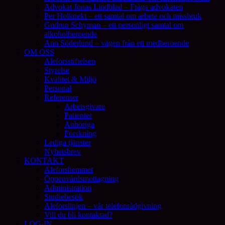
Advokat Jonas Lindblad – Fråga advokaten
Per Holknekt – ett samtal om arbete och missbruk
Gudrun Schyman – ett personligt samtal om
alkoholberoende
Ann Söderlund – vägen från ett medberoende
OM OSS
Aleforsstiftelsen
Styrelse
Kvalitet & Miljö
Personal
Referenser
Arbetsgivare
Patienter
Anhöriga
Forskning
Lediga tjänster
Nyhetsbrev
KONTAKT
Aleforshemmet
Öppenvårdsmottagning
Administration
Studiebesök
Aleforslinjen – vår telefonrådgivning
Vill du bli kontaktad?
LOG-IN