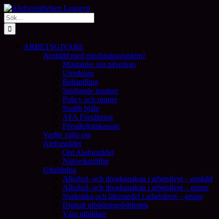
Fortsätt
till
Sök
innehållet
efter:
ARBETSGIVARE
Anställd med missbruksproblem?
Misstanke om påverkan
Utredning
Behandling
Stödjande insatser
Policy och rutiner
Snabb hjälp
AFA Försäkring
Försäkringskassan
Varför välja oss
Aleforsrådet
Om Aleforsrådet
Nätverksträffar
Utbildning
Alkohol- och drogkunskap i arbetslivet – enskild
Alkohol- och drogkunskap i arbetslivet – grupp
Narkotika och läkemedel i arbetslivet – grupp
Digitalt utbildningsbibliotek
Våra utbildare