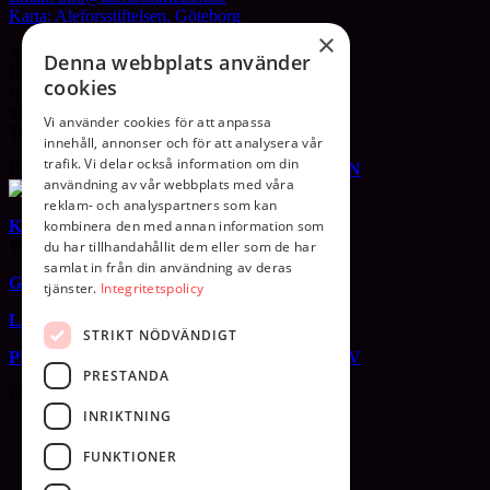
Karta: Aleforsstiftelsen, Göteborg
×
ALEFORSLINJEN
Denna webbplats använder
Ring
020- 22 12 00
för rådgivning.
cookies
Behandlingshem eller öppenvård
till ett liv utan missbruk.
Vi använder cookies för att anpassa
Telefontid vardagar mellan kl 08-16.
innehåll, annonser och för att analysera vår
trafik. Vi delar också information om din
FÖLJ OSS PÅ
FACEBOOK
OCH
LINKEDIN
användning av vår webbplats med våra
reklam- och analyspartners som kan
KONTAKTFORMULÄR
kombinera den med annan information som
Vill du bli kontaktad?
du har tillhandahållit dem eller som de har
samlat in från din användning av deras
GDPR
tjänster.
Integritetspolicy
LÄNKAR TILL SJÄLVHJÄLPSGRUPPER
STRIKT NÖDVÄNDIGT
PRENUMERERA PÅ VÅRT NYHETSBREV
PRESTANDA
CERTIFIERINGAR
INRIKTNING
FUNKTIONER