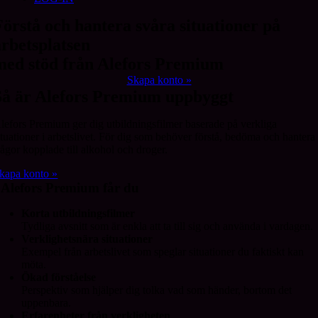
Förstå och hantera svåra situationer på
arbetsplatsen
med stöd från Alefors Premium
Skapa konto »
Så är Alefors Premium uppbyggt
lefors Premium ger dig utbildningsfilmer baserade på verkliga
ituationer i arbetslivet. För dig som behöver förstå, bedöma och hantera
rågor kopplade till alkohol och droger.
kapa konto »
 Alefors Premium får du
Korta utbildningsfilmer
Tydliga avsnitt som är enkla att ta till sig och använda i vardagen.
Verklighetsnära situationer
Exempel från arbetslivet som speglar situationer du faktiskt kan
möta.
Ökad förståelse
Perspektiv som hjälper dig tolka vad som händer, bortom det
uppenbara.
Erfarenheter från verkligheten