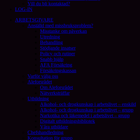
Vill du bli kontaktad?
LOG-IN
ARBETSGIVARE
Anställd med missbruksproblem?
Misstanke om påverkan
Utredning
Behandling
Stödjande insatser
Policy och rutiner
Snabb hjälp
AFA Försäkring
Försäkringskassan
Varför välja oss
Aleforsrådet
Om Aleforsrådet
Nätverksträffar
Utbildning
Alkohol- och drogkunskap i arbetslivet – enskild
Alkohol- och drogkunskap i arbetslivet – grupp
Narkotika och läkemedel i arbetslivet – grupp
Digitalt utbildningsbibliotek
Våra utbildare
Chefshandledning
Konsultation för grupp