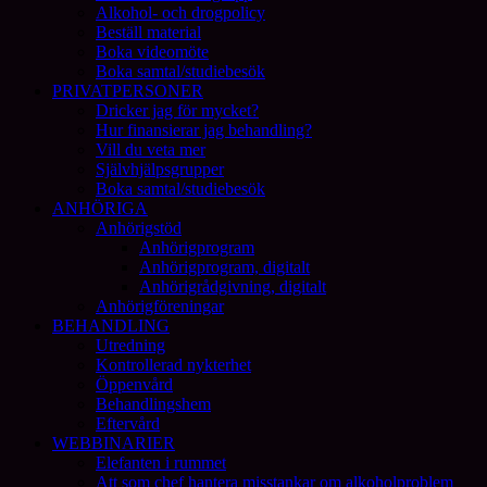
Alkohol- och drogpolicy
Beställ material
Boka videomöte
Boka samtal/studiebesök
PRIVATPERSONER
Dricker jag för mycket?
Hur finansierar jag behandling?
Vill du veta mer
Självhjälpsgrupper
Boka samtal/studiebesök
ANHÖRIGA
Anhörigstöd
Anhörigprogram
Anhörigprogram, digitalt
Anhörigrådgivning, digitalt
Anhörigföreningar
BEHANDLING
Utredning
Kontrollerad nykterhet
Öppenvård
Behandlingshem
Eftervård
WEBBINARIER
Elefanten i rummet
Att som chef hantera misstankar om alkoholproblem