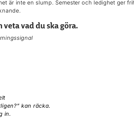
het är inte en slump. Semester och ledighet ger fri
aknande.
h veta vad du ska göra.
arningssignal
elt
tligen?” kan räcka.
 in.