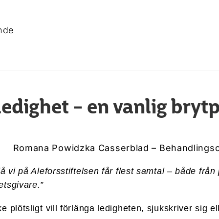
nde
edighet – en vanlig bryt
Romana Powidzka Casserblad – Behandlings
å vi på Aleforsstiftelsen får flest samtal – både frå
etsgivare.”
 plötsligt vill förlänga ledigheten, sjukskriver sig e