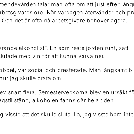
eroendevården talar man ofta om att just
efter län
 arbetsgivares oro. När vardagen återvänder och pr
e. Och det är ofta då arbetsgivare behöver agera.
rande alkoholist”. En som reste jorden runt, satt 
lutade med vin för att kunna varva ner.
obbet, var social och presterade. Men långsamt blev
hur jag skulle prata om.
ev snart flera. Semesterveckorna blev en ursäkt för 
tillstånd, alkoholen fanns där hela tiden.
visste att det skulle sluta illa, jag visste bara int