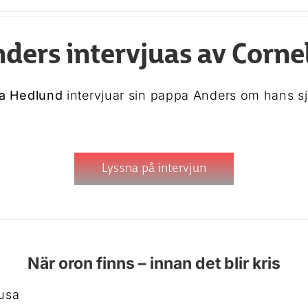
ders intervjuas av Corne
ia Hedlund
intervjuar sin pappa Anders om hans 
Lyssna på intervjun
När oron finns – innan det blir kris
fusa