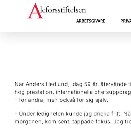
Fortsätt
till
innehållet
ARBETSGIVARE
PRIV
När Anders Hedlund, idag 59 år, återvände t
hög prestation, internationella chefsuppdra
– för andra, men också för sig själv.
– Under ledigheten kunde jag dricka fritt. N
morgonen, kom sent, tappade fokus. Jag tror 