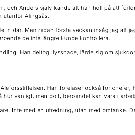
um, och Anders själv kände att han höll på att förl
 utanför Alingsås.
de in där. Men redan första veckan insåg jag att j
roende de inte längre kunde kontrollera.
ling. Han deltog, lyssnade, lärde sig om sjukdomen 
 Aleforsstiftelsen. Han föreläser också för chefe
tå hur vanligt, men dolt, beroendet kan vara i arbets
gare. Inte med en utredning, utan med omtanke. Det