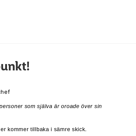
punkt!
chef
n personer som själva är oroade över sin
ller kommer tillbaka i sämre skick.