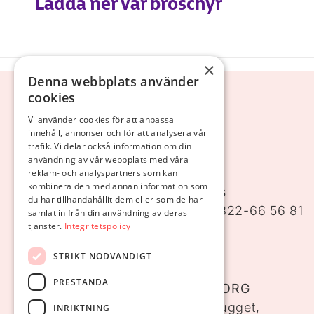
Ladda ner vår broschyr
×
Denna webbplats använder
cookies
Vi använder cookies för att anpassa
innehåll, annonser och för att analysera vår
trafik. Vi delar också information om din
användning av vår webbplats med våra
ALEFORSHEMMET
reklam- och analyspartners som kan
kombinera den med annan information som
Aleforsvägen 11, 441 39 Alingsås
du har tillhandahållit dem eller som de har
Telefon:
0322-66 56 80
, Fax: 0322-66 56 81
samlat in från din användning av deras
tjänster.
Integritetspolicy
Email: info@aleforsstiftelsen.se
Karta: Aleforshemmet, Alingsås
STRIKT NÖDVÄNDIGT
PRESTANDA
ALEFORSSTIFTELSEN I GÖTEBORG
Första Långgatan 21, Hpl Masthugget,
INRIKTNING