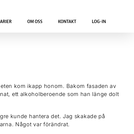
ARIER
OM OSS
KONTAKT
LOG-IN
kligheten kom ikapp honom. Bakom fasaden av
nnat, ett alkoholberoende som han länge dolt
längre kunde hantera det. Jag skakade på
arna. Något var förändrat.